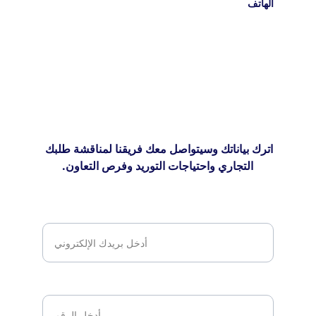
الهاتف 
+905414796164
+905467295045
+974 7024 7784
اترك بياناتك وسيتواصل معك فريقنا لمناقشة طلبك 
التجاري واحتياجات التوريد وفرص التعاون.
البريد الإلكتروني*
رقم الهاتف / واتساب