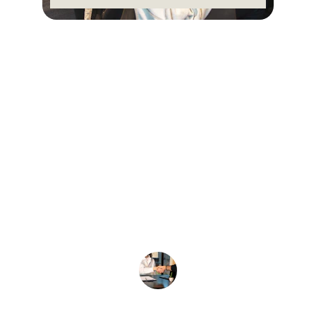
★★★★★
Cennet Global made our supplier 
search effortless, delivering quality 
and timely communication every step 
of the way.
Ali M.