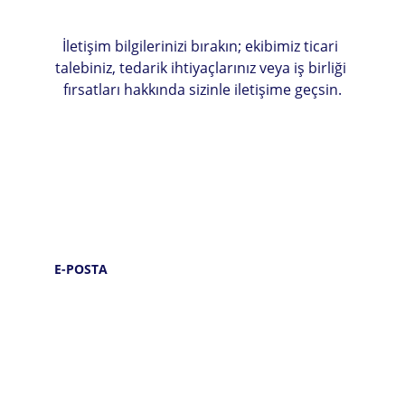
İletişim bilgilerinizi bırakın; ekibimiz ticari 
talebiniz, tedarik ihtiyaçlarınız veya iş birliği 
fırsatları hakkında sizinle iletişime geçsin.
E-POSTA
info@cennetcompany.net
sales@cennetcompany.net
procurement@cennetcompany.ne