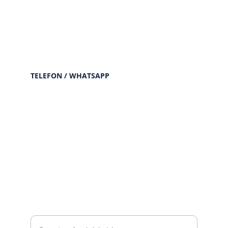
TELEFON / WHATSAPP
+905414796164
+905467295045
+974 7024 7784
E-Posta Adresiniz**